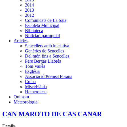
2014
2013
2012
Comunicats de La Sala
Escoleta Municipal
Biblioteca
Noticiari parroquial
Articles
Sencellers amb iniciativa
Genèrics de Sencelles
Del món fins a Sencelles
Pere Bergas Llabrés
Toni Vallès
Església
Associació Premsa Forana
Cuina
Miscel·lània
Hemeroteca
Qui som
Meteorologia
CAN MAROTO DE CAS CANAR
Detalls