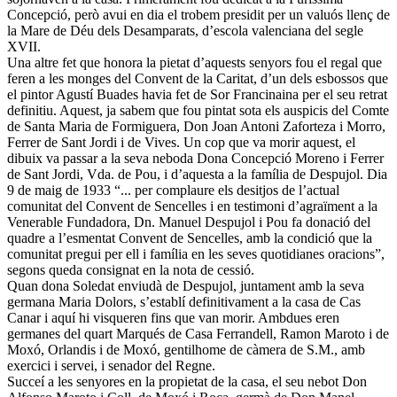
Concepció, però avui en dia el trobem presidit per un valuós llenç de
la Mare de Déu dels Desamparats, d’escola valenciana del segle
XVII.
Una altre fet que honora la pietat d’aquests senyors fou el regal que
feren a les monges del Convent de la Caritat, d’un dels esbossos que
el pintor Agustí Buades havia fet de Sor Francinaina per el seu retrat
definitiu. Aquest, ja sabem que fou pintat sota els auspicis del Comte
de Santa Maria de Formiguera, Don Joan Antoni Zaforteza i Morro,
Ferrer de Sant Jordi i de Vives. Un cop que va morir aquest, el
dibuix va passar a la seva neboda Dona Concepció Moreno i Ferrer
de Sant Jordi, Vda. de Pou, i d’aquesta a la família de Despujol. Dia
9 de maig de 1933 “... per complaure els desitjos de l’actual
comunitat del Convent de Sencelles i en testimoni d’agraïment a la
Venerable Fundadora, Dn. Manuel Despujol i Pou fa donació del
quadre a l’esmentat Convent de Sencelles, amb la condició que la
comunitat pregui per ell i família en les seves quotidianes oracions”,
segons queda consignat en la nota de cessió.
Quan dona Soledat enviudà de Despujol, juntament amb la seva
germana Maria Dolors, s’establí definitivament a la casa de Cas
Canar i aquí hi visqueren fins que van morir. Ambdues eren
germanes del quart Marqués de Casa Ferrandell, Ramon Maroto i de
Moxó, Orlandis i de Moxó, gentilhome de càmera de S.M., amb
exercici i servei, i senador del Regne.
Succeí a les senyores en la propietat de la casa, el seu nebot Don