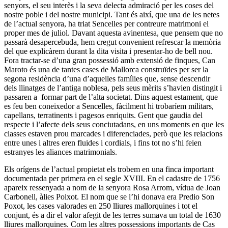
senyors, el seu interès i la seva delecta admiració per les coses del
nostre poble i del nostre municipi. Tant és així, que una de les netes
de l’actual senyora, ha triat Sencelles per contreure matrimoni el
proper mes de juliol. Davant aquesta avinentesa, que pensem que no
passarà desapercebuda, hem cregut convenient refrescar la memòria
del que explicàrem durant la dita visita i presentar-ho de bell nou.
Fora tractar-se d’una gran possessió amb extensió de finques, Can
Maroto és una de tantes cases de Mallorca construïdes per ser la
segona residència d’una d’aquelles famílies que, sense descendir
dels llinatges de l’antiga noblesa, pels seus mèrits s’havien distingit i
passaren a formar part de l’alta societat. Dins aquest estament, que
es feu ben coneixedor a Sencelles, fàcilment hi trobaríem militars,
capellans, terratinents i pagesos enriquits. Gent que gaudia del
respecte i l’afecte dels seus conciutadans, en uns moments en que les
classes estaven prou marcades i diferenciades, però que les relacions
entre unes i altres eren fluides i cordials, i fins tot no s’hi feien
estranyes les aliances matrimonials.
Els orígens de l’actual propietat els trobem en una finca important
documentada per primera en el segle XVIII. En el cadastre de 1756
apareix ressenyada a nom de la senyora Rosa Arrom, vídua de Joan
Carbonell, àlies Poixot. El nom que se l’hi donava era Predio Son
Poxot, les cases valorades en 250 lliures mallorquines i tot el
conjunt, és a dir el valor afegit de les terres sumava un total de 1630
lliures mallorquines. Com les altres possessions importants de Cas