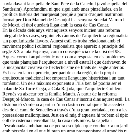
havia davant la capella de Sant Pere de la Catedral (avui capella del
Santíssim). Aprofundim, ni que sigui amb unes pinzellades, en la
prolífica història del marquesat perquè a partir d’aquell matrimoni
format per Don Manuel de Despujol i la senyora Soledat Maroto i
de Moxó, el títol quedarà lligat amb la casa de Cas Canar.
En la dècada dels anys vint aquests senyors inicien una reforma
integral de les cases, seguint els cànons de l’arquitectura regionalista
tan popularitzada llavors. Aquest estil es troba relacionat amb el
moviment polític i cultural regionalista que apareix a principis del
segle XX a tota Espanya, com a conseqüència de la crisi del 98.
Aquest corrent arquitectònic neix com a resposta en els problemes
que tenia plantejats l’arquitectura a nivell estatal i que derivaven de
la incapacitat creativa de l’eclecticisme de finals del segle anterior.
Es basa en la recuperació, per part de cada regió, de la pròpia
arquitectura tradicional tot emprant llenguatge historicista i un tant
romàntic. Un dels màxims exponents a l’illa ben bé podria ser el
palau de Sa Torre Cega, a Cala Rajada, que l’arquitecte Guillem
Reynés va aixecar per la família March. A partir de la reforma
Despujol-Maroto, la casa de Cas Canar s’inscriu dins aquest estil. La
distribució s’ordena a partir d’una clastra central que s’hi accedeix
des de el camí de Sencelles a través d’una gran portalada, com a les
possessions mallorquines. Just en el mig d’aquesta hi trobem el típic
coll de cisterna i envoltant-la, la casa dels amos, la capella i
l’escalonada amb barana de pedra esculpida que condueix a un jardí
amb pèrgola i en el que hi pren un gran protagonisme el grandiós pi