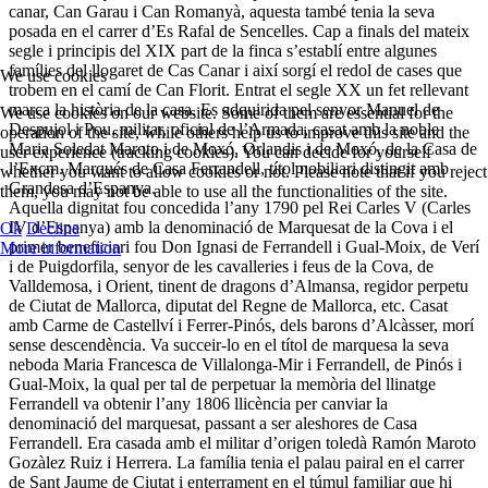
canar, Can Garau i Can Romanyà, aquesta també tenia la seva
posada en el carrer d’Es Rafal de Sencelles. Cap a finals del mateix
segle i principis del XIX part de la finca s’establí entre algunes
famílies del llogaret de Cas Canar i així sorgí el redol de cases que
We use cookies
trobem en el camí de Can Florit. Entrat el segle XX un fet rellevant
marca la història de la casa. Es adquirida pel senyor Manuel de
We use cookies on our website. Some of them are essential for the
Despujol i Pou, militar, oficial de l’Armada, casat amb la noble
operation of the site, while others help us to improve this site and the
Maria Soledat Maroto i de Moxó, Orlandis i de Moxó, de la Casa de
user experience (tracking cookies). You can decide for yourself
l’Excm. Marqués de Casa Ferrandell, títol nobiliari distingit amb
whether you want to allow cookies or not. Please note that if you reject
Grandesa d’Espanya.
them, you may not be able to use all the functionalities of the site.
Aquella dignitat fou concedida l’any 1790 pel Rei Carles V (Carles
IV d’Espanya) amb la denominació de Marquesat de la Cova i el
Ok
Decline
primer beneficiari fou Don Ignasi de Ferrandell i Gual-Moix, de Verí
More information
i de Puigdorfila, senyor de les cavalleries i feus de la Cova, de
Valldemosa, i Orient, tinent de dragons d’Almansa, regidor perpetu
de Ciutat de Mallorca, diputat del Regne de Mallorca, etc. Casat
amb Carme de Castellví i Ferrer-Pinós, dels barons d’Alcàsser, morí
sense descendència. Va succeir-lo en el títol de marquesa la seva
neboda Maria Francesca de Villalonga-Mir i Ferrandell, de Pinós i
Gual-Moix, la qual per tal de perpetuar la memòria del llinatge
Ferrandell va obtenir l’any 1806 llicència per canviar la
denominació del marquesat, passant a ser aleshores de Casa
Ferrandell. Era casada amb el militar d’origen toledà Ramón Maroto
Gozàlez Ruiz i Herrera. La família tenia el palau pairal en el carrer
de Sant Jaume de Ciutat i enterrament en el túmul familiar que hi