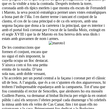
que es fa visible a tota la contrada. Després trobem la torre,
coronada amb els típics merlets i que mostra els escuts de Ferrandell
i Maroto, la seva posició estratègica permet unes vistes estratègiques
a bona part de l’illa. I en darrer terme i tancant el conjunt de la
clastra, el cos de la casa principal o de ca els senyors, amb una
segona façana que dona a la carretera i la principal, que es interior i
amb el portal forà coronat per l’escut de la família Moix, extingit en
el segle XVIII i que la de Maroto en fou hereva dels seus títols i
estats amb gravamen de nom i armes.
De les construccions que
formen el conjunt, encara que
no sigui el més imponent, la
capella ocupa un lloc destacat.
S’aixeca com si fos una petita
ermita de la ruralia. D’una
sola nau, amb doble vessant,
s’hi accedeix per un portal central a la façana i coronat per el clàssic
ull de bou. A l’anguila, que és a on s’ajunten els dos aiguavessos, hi
trobem l’indispensable espadanya amb la campaneta. Tot d’una que
fou construïda el rector de Sencelles, que aleshores ho era mossèn
Guillem Parera, va demanar al bisbat llicència per erigir-la en oratori
públic i així els senyors l’obrien perquè cada diumenge s’hi celebrés
la missa amb tots els veïns de Cas Canar, fins i tot quan ells no
sojornaven a la casa. Primerament fou dedicat a la Puríssima