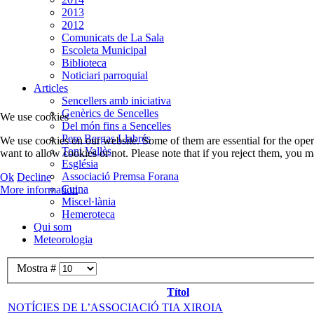
2013
2012
Comunicats de La Sala
Escoleta Municipal
Biblioteca
Noticiari parroquial
Articles
Sencellers amb iniciativa
Genèrics de Sencelles
We use cookies
Del món fins a Sencelles
Pere Bergas Llabrés
We use cookies on our website. Some of them are essential for the opera
Toni Vallès
want to allow cookies or not. Please note that if you reject them, you may
Església
Associació Premsa Forana
Ok
Decline
Cuina
More information
Miscel·lània
Hemeroteca
Qui som
Meteorologia
Mostra #
Títol
NOTÍCIES DE L’ASSOCIACIÓ TIA XIROIA