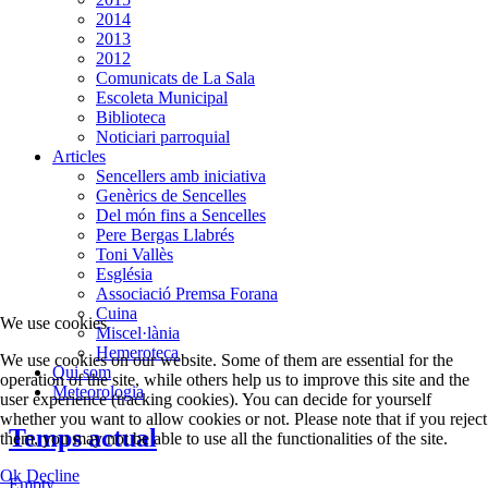
2014
2013
2012
Comunicats de La Sala
Escoleta Municipal
Biblioteca
Noticiari parroquial
Articles
Sencellers amb iniciativa
Genèrics de Sencelles
Del món fins a Sencelles
Pere Bergas Llabrés
Toni Vallès
Església
Associació Premsa Forana
Cuina
We use cookies
Miscel·lània
Hemeroteca
We use cookies on our website. Some of them are essential for the
Qui som
operation of the site, while others help us to improve this site and the
Meteorologia
user experience (tracking cookies). You can decide for yourself
whether you want to allow cookies or not. Please note that if you reject
Temps actual
them, you may not be able to use all the functionalities of the site.
Ok
Decline
Empty