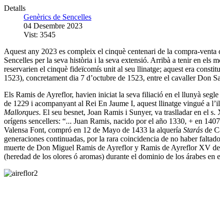
Detalls
Genèrics de Sencelles
04 Desembre 2023
Vist: 3545
Aquest any 2023 es compleix el cinquè centenari de la compra-venta de
Sencelles per la seva història i la seva extensió. Arribà a tenir en e
reservarien el cinquè fideïcomís unit al seu llinatge; aquest era consti
1523), concretament dia 7 d’octubre de 1523, entre el cavaller Don Sa
Els Ramis de Ayreflor, havien iniciat la seva filiació en el llunyà seg
de 1229 i acompanyant al Rei En Jaume I, aquest llinatge vingué a l’i
Mallorques
. El seu besnet, Joan Ramis i Sunyer, va traslladar en el s.
orígens sencellers: “... Juan Ramis, nacido por el año 1330, + en 1407
Valensa Font, compró en 12 de Mayo de 1433 la alquería
Starás
de C
generaciones continuadas, por la rara coincidencia de no haber faltado
muerte de Don Miguel Ramis de Ayreflor y Ramis de Ayreflor XV de su
(heredad de los olores ó aromas) durante el dominio de los árabes en e