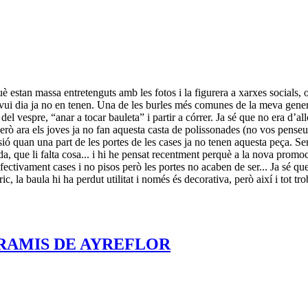
è estan massa entretenguts amb les fotos i la figurera a xarxes socials, 
'avui dia ja no en tenen. Una de les burles més comunes de la meva gene
del vespre, “anar a tocar bauleta” i partir a córrer. Ja sé que no era d’al
rò ara els joves ja no fan aquesta casta de polissonades (no vos penseu
sió quan una part de les portes de les cases ja no tenen aquesta peça. S
a, que li falta cosa... i hi he pensat recentment perquè a la nova promo
fectivament cases i no pisos però les portes no acaben de ser... Ja sé qu
c, la baula hi ha perdut utilitat i només és decorativa, però així i tot tr
RAMIS DE AYREFLOR