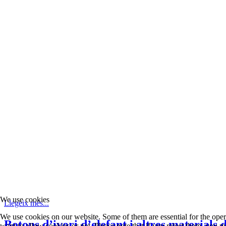
We use cookies
Llegeix més...
We use cookies on our website. Some of them are essential for the opera
Botons d’ivori d’elefant i altres materials
want to allow cookies or not. Please note that if you reject them, you may