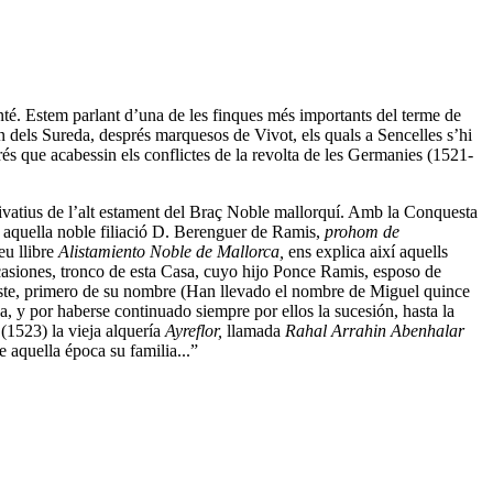
nté. Estem parlant d’una de les finques més importants del terme de
n dels Sureda, després marquesos de Vivot, els quals a Sencelles s’hi
prés que acabessin els conflictes de la revolta de les Germanies (1521-
 privatius de l’alt estament del Braç Noble mallorquí. Amb la Conquesta
t aquella noble filiació D. Berenguer de Ramis,
prohom de
eu llibre
Alistamiento Noble de Mallorca,
ens explica així aquells
 ocasiones, tronco de esta Casa, cuyo hijo Ponce Ramis, esposo de
ste, primero de su nombre (Han llevado el nombre de Miguel quince
, y por haberse continuado siempre por ellos la sucesión, hasta la
(1523) la vieja alquería
Ayreflor,
llamada
Rahal Arrahin Abenhalar
 aquella época su familia...”