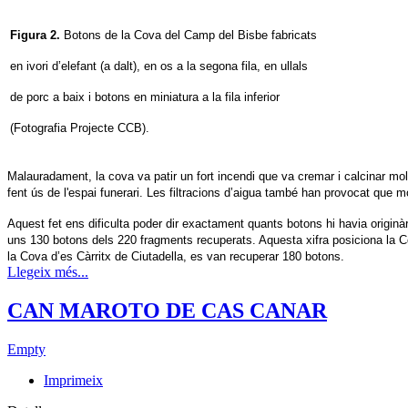
Figura 2.
Botons de la Cova del Camp del Bisbe fabricats
en ivori d’elefant (a dalt), en os a la segona fila, en ullals
de porc a baix i botons en miniatura a la fila inferior
(Fotografia Projecte CCB).
Malauradament, la cova va patir un fort incendi que va cremar i calcinar mol
fent ús de l'espai funerari. Les filtracions d’aigua també han provocat que 
Aquest fet ens dificulta poder dir exactament quants botons hi havia origi
uns 130 botons dels 220 fragments recuperats. Aquesta xifra posiciona la C
la Cova d’es Càrritx de Ciutadella, es van recuperar 180 botons.
Llegeix més...
CAN MAROTO DE CAS CANAR
Empty
Imprimeix