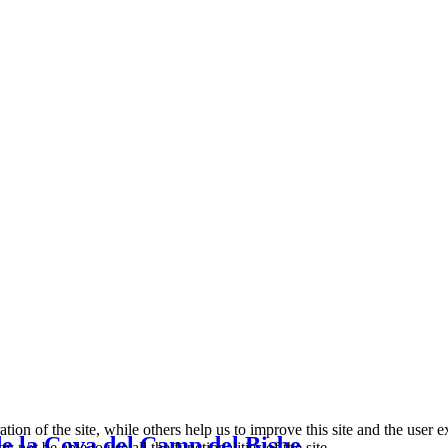
tion of the site, while others help us to improve this site and the user
 de la Cova del Camp del Bisbe
 not be able to use all the functionalities of the site.