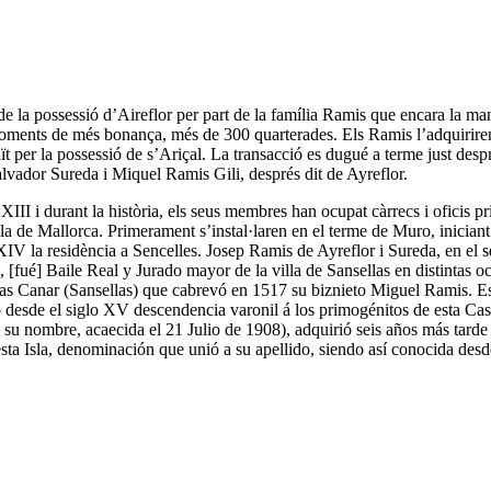
 la possessió d’Aireflor per part de la família Ramis que encara la ma
ls moments de més bonança, més de 300 quarterades. Els Ramis l’adquirire
tuït per la possessió de s’Ariçal. La transacció es dugué a terme just des
lvador Sureda i Miquel Ramis Gili, després dit de Ayreflor.
le XIII i durant la història, els seus membres han ocupat càrrecs i oficis
lla de Mallorca. Primerament s’instal·laren en el terme de Muro, inician
 XIV la residència a Sencelles. Josep Ramis de Ayreflor i Sureda, en el s
, [fué] Baile Real y Jurado mayor de la villa de Sansellas en distintas
as Canar (Sansellas) que cabrevó en 1517 su biznieto Miguel Ramis. E
 desde el siglo XV descendencia varonil á los primogénitos de esta Casa
 nombre, acaecida el 21 Julio de 1908), adquirió seis años más tarde 
sta Isla, denominación que unió a su apellido, siendo así conocida desde