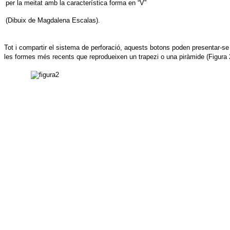
per la meitat amb la característica forma en “V”
(Dibuix de Magdalena Escalas).
Tot i compartir el sistema de perforació, aquests botons poden presentar-se 
les formes més recents que reprodueixen un trapezi o una piràmide (Figura 