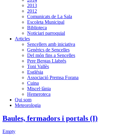
2013
2012
Comunicats de La Sala
Escoleta Municipal
Biblioteca
Noticiari parroquial
Articles
Sencellers amb iniciativa
Genèrics de Sencelles
Del món fins a Sencelles
Pere Bergas Llabrés
Toni Vallès
Església
Associació Premsa Forana
Cuina
Miscel·lània
Hemeroteca
Qui som
Meteorologia
Baules, fermadors i portals (I)
Empty