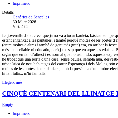
Imprimeix
Detalls
Genèrics de Sencelles
30 Març 2026
Vist: 474
La jovenalla d'ara, crec, que ja no va a tocar bauleta, bàsicament perqu
estant enganxat a les pantalles, i també perquè moltes de les portes d
(entre moltes d'altres i també de gent més gran) era, en arribar la fosca 
més aconsellable ni educatiu, però ja se sap que en aquestes edats… Pe
segur que en fan d’altres) i és normal que no usin, idò, aquesta expres
he trobat que una porta d'una casa, sense baules, sembla nua, desvestid
urbanística de nou habitatges del carrer Esperança i dels Molins, són e
moltes de les portes d'entrada d'ara, amb la presència d'un timbre elèctri
hi fan falta... m'hi fan falta.
Llegeix més...
CINQUÈ CENTENARI DEL LLINATGE 
Empty
Imprimeix