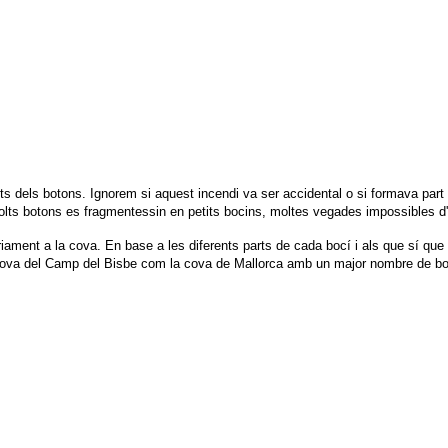
ts dels botons. Ignorem si aquest incendi va ser accidental o si formava part 
molts botons es fragmentessin en petits bocins, moltes vegades impossibles d'a
nàriament a la cova. En base a les diferents parts de cada bocí i als que sí
ova del Camp del Bisbe com la cova de Mallorca amb un major nombre de botons