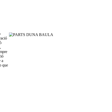
o
ració
lò
,
empre
ció
e a
ob que