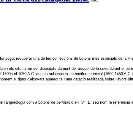
 pogut recuperar una de les col·leccions de botons més especials de la Preh
 duien els difunts en ser dipositats damunt del trespol de la cova durant el p
 1600 i el 1050 A.C. que es subdivideix en naviforme inicial (1600-1450 A.C.),
ment el tipus d'aixovars apareguts i una datació realitzada sobre llavors situ
l’arqueologia com a botons de perforació en "V". El seu nom fa referència a l