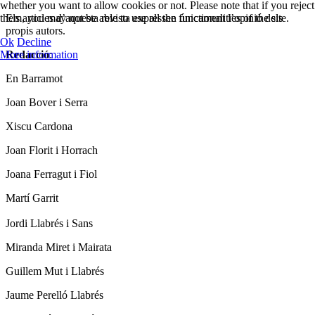
whether you want to allow cookies or not. Please note that if you reject
them, you may not be able to use all the functionalities of the site.
Els articles d’aquesta revista expressen únicament l’opinió dels
propis autors.
Ok
Decline
More information
Redacció
:
En Barramot
Joan Bover i Serra
Xiscu Cardona
Joan Florit i Horrach
Joana Ferragut i Fiol
Martí Garrit
Jordi Llabrés i Sans
Miranda Miret i Mairata
Guillem Mut i Llabrés
Jaume Perelló Llabrés