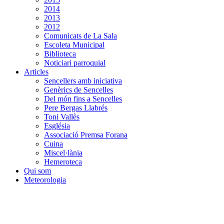
2014
2013
2012
Comunicats de La Sala
Escoleta Municipal
Biblioteca
Noticiari parroquial
Articles
Sencellers amb iniciativa
Genèrics de Sencelles
Del món fins a Sencelles
Pere Bergas Llabrés
Toni Vallès
Església
Associació Premsa Forana
Cuina
Miscel·lània
Hemeroteca
Qui som
Meteorologia