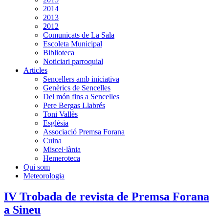
2014
2013
2012
Comunicats de La Sala
Escoleta Municipal
Biblioteca
Noticiari parroquial
Articles
Sencellers amb iniciativa
Genèrics de Sencelles
Del món fins a Sencelles
Pere Bergas Llabrés
Toni Vallès
Església
Associació Premsa Forana
Cuina
Miscel·lània
Hemeroteca
Qui som
Meteorologia
IV Trobada de revista de Premsa Forana
a Sineu