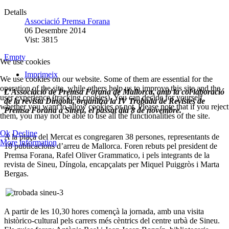
Detalls
Associació Premsa Forana
06 Desembre 2014
Vist: 3815
Empty
We use cookies
Imprimeix
We use cookies on our website. Some of them are essential for the
operation of the site, while others help us to improve this site and the
L’Associació de Premsa Forana de Mallorca, amb la col·laboració
user experience (tracking cookies). You can decide for yourself
de la revista Díngola, organitzà la IV Trobada de Revistes de
whether you want to allow cookies or not. Please note that if you reject
Premsa Forana a Sineu, el passat dia 8 de novembre.
them, you may not be able to use all the functionalities of the site.
Ok
Decline
A la plaça del Mercat es congregaren 38 persones, representants de
More information
18 publicacions d’arreu de Mallorca. Foren rebuts pel president de
Premsa Forana, Rafel Oliver Grammatico, i pels integrants de la
revista de Sineu, Díngola, encapçalats per Miquel Puiggròs i Marta
Bergas.
A partir de les 10,30 hores començà la jornada, amb una visita
històrico-cultural pels carrers més cèntrics del centre urbà de Sineu.