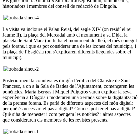
Els guies foren: Antònia Real i Joan Josep Bonnín, bibliotecaris,
historiadors i membres del consell de redacció de Díngola.
La visita va incloure el Palau Reial, del segle XIV (on residí el rei
Jaume II), la plaça del Mercadal amb el monument a sa Dida, la
placeta de Sant Marc (on hi ha el monument del lleó, el més conegut
pels forans, i que es pot considerar una de les icones del municipi), i
la plaça de l’Església (on s’explicaren diferents llegendes sobre el
municipi).
Posteriorment la comitiva es dirigí a l’edifici del Claustre de Sant
Francesc, a on a la Sala de Batles de l’Ajuntament, començaren les
ponències. Marta Bergas i Miquel Puiggròs varen explicar la seva
experiència a Díngola i moderaren una xerrada sobre la digitalització
de la premsa forana. Es parlà de diferents aspectes del món digital:
per què és necessari el pas a digital? Com es pot fer el pas a digital?
Què s’ha de menester i com pengem les notícies? i altres aspectes
que consideraren els membres de les revistes presents.