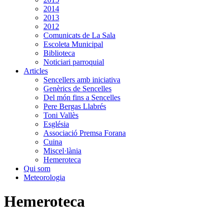
2014
2013
2012
Comunicats de La Sala
Escoleta Municipal
Biblioteca
Noticiari parroquial
Articles
Sencellers amb iniciativa
Genèrics de Sencelles
Del món fins a Sencelles
Pere Bergas Llabrés
Toni Vallès
Església
Associació Premsa Forana
Cuina
Miscel·lània
Hemeroteca
Qui som
Meteorologia
Hemeroteca