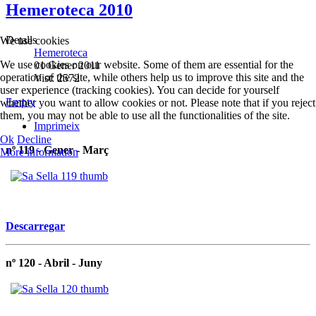
Hemeroteca 2010
Detalls
We use cookies
Hemeroteca
We use cookies on our website. Some of them are essential for the
01 Gener 2011
operation of the site, while others help us to improve this site and the
Vist: 2572
user experience (tracking cookies). You can decide for yourself
Empty
whether you want to allow cookies or not. Please note that if you reject
them, you may not be able to use all the functionalities of the site.
Imprimeix
Ok
Decline
nº 119 - Gener - Març
More information
Descarregar
nº 120 - Abril - Juny