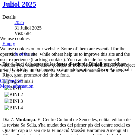
Juliol 2025
Detalls
2025
31 Juliol 2025
Vist: 684
We use cookies
Empty
We use cookies on our website. Some of them are essential for the
Imprimeix
operation of the site, while others help us to improve this site and the
user experience (tracking cookies). You can decide for yourself
Dia 4. Inici dels actes de les
festes d'estiu de Biniali
per celebrar
whether you want to allow cookies or not. Please note that if you reject
Sant Cristòfol amb el pregó a càrrec del professor Xisco Amengual i
them, you may not be able to use all the functionalities of the site.
Rigo, gran promotor del tir de fona.
Ok
Decline
More information
Dia 7.
Mudança
. El Centre Cultural de Sencelles, entitat editora de
la revista Sa Sella, s'ha mudat des del primer pis del centre social es
Quarter cap a la seu de la Fundació Mossèn Bartomeu Amengual i