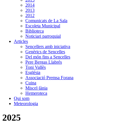
2014
2013
2012
Comunicats de La Sala
Escoleta Municipal
Biblioteca
Noticiari parroquial
Articles
Sencellers amb iniciativa
Genèrics de Sencelles
Del món fins a Sencelles
Pere Bergas Llabrés
Toni Vallès
Església
Associació Premsa Forana
Cuina
Miscel·lània
Hemeroteca
Qui som
Meteorologia
2025