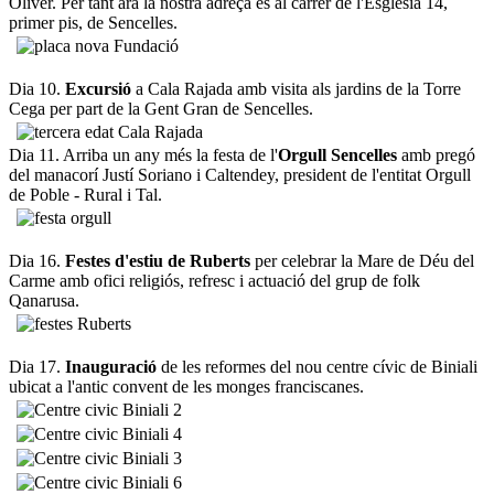
Oliver. Per tant ara la nostra adreça és al carrer de l'Església 14,
primer pis, de Sencelles.
Dia 10.
Excursió
a Cala Rajada amb visita als jardins de la Torre
Cega per part de la Gent Gran de Sencelles.
Dia 11. Arriba un any més la festa de l'
Orgull Sencelles
amb pregó
del manacorí Justí Soriano i Caltendey, president de l'entitat Orgull
de Poble - Rural i Tal.
Dia 16.
Festes d'estiu de Ruberts
per celebrar la Mare de Déu del
Carme amb ofici religiós, refresc i actuació del grup de folk
Qanarusa.
Dia 17.
Inauguració
de les reformes del nou centre cívic de Biniali
ubicat a l'antic convent de les monges franciscanes.