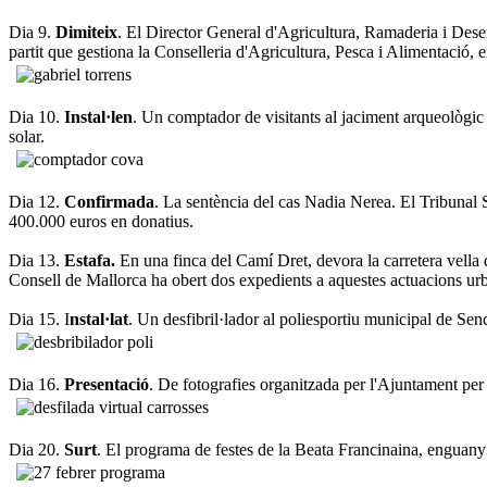
Dia 9.
Dimiteix
. El Director General d'Agricultura, Ramaderia i Desen
partit que gestiona la Conselleria d'Agricultura, Pesca i Alimentació, e
Dia 10.
Instal·len
. Un comptador de visitants al jaciment arqueològi
solar.
Dia 12.
Confirmada
. La sentència del cas Nadia Nerea. El Tribunal S
400.000 euros en donatius.
Dia 13.
Estafa.
En una finca del Camí Dret, devora la carretera vella d
Consell de Mallorca ha obert dos expedients a aquestes actuacions urba
Dia 15. I
nstal·lat
. Un desfibril·lador al poliesportiu municipal de Sen
Dia 16.
Presentació
. De fotografies organitzada per l'Ajuntament per
Dia 20.
Surt
. El programa de festes de la Beata Francinaina, enguany t