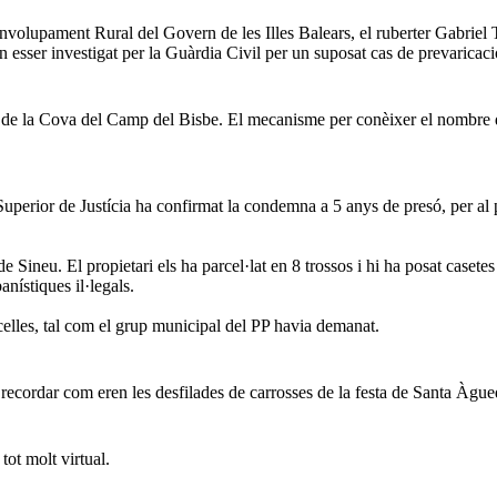
volupament Rural del Govern de les Illes Balears, el ruberter Gabriel T
n esser investigat per la Guàrdia Civil per un suposat cas de prevaricaci
c de la Cova del Camp del Bisbe. El mecanisme per conèixer el nombre 
uperior de Justícia ha confirmat la condemna a 5 anys de presó, per al pa
e Sineu. El propietari els ha parcel·lat en 8 trossos i hi ha posat case
nístiques il·legals.
celles, tal com el grup municipal del PP havia demanat.
 recordar com eren les desfilades de carrosses de la festa de Santa Àgu
ot molt virtual.