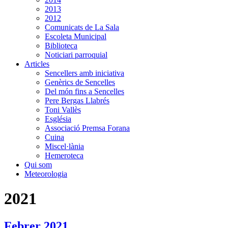
2013
2012
Comunicats de La Sala
Escoleta Municipal
Biblioteca
Noticiari parroquial
Articles
Sencellers amb iniciativa
Genèrics de Sencelles
Del món fins a Sencelles
Pere Bergas Llabrés
Toni Vallès
Església
Associació Premsa Forana
Cuina
Miscel·lània
Hemeroteca
Qui som
Meteorologia
2021
Febrer 2021