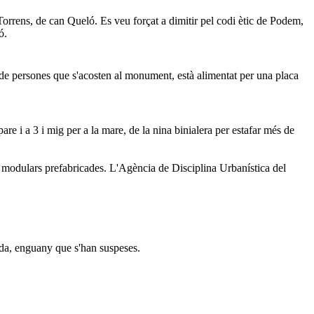
orrens, de can Queló. Es veu forçat a dimitir pel codi ètic de Podem,
ó.
de persones que s'acosten al monument, està alimentat per una placa
re i a 3 i mig per a la mare, de la nina binialera per estafar més de
tes modulars prefabricades. L'Agència de Disciplina Urbanística del
eda, enguany que s'han suspeses.