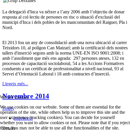
La delegació d'Inca va néixer a l’any 2006 amb l’objectiu de donar
resposta al col·lectiu de persones en risc o situació d'exclusió del
municipi d'Inca i dels pobles de les mancomunitats del Raiguer, Pla i
Nord.
El 2013 fou un any de consolidació amb una nova ubicació al carrer
Teixidors 10, al polígon Can Matzarí; amb la certificació dels nostres
tallers d'inserció segons amb la norma UNE-EN ISO 9001:2008; i
amb l’assoliment que més ens agrada: 297 persones ateses, 132 en
processos de capacitació sociolaboral, 54 a les Accions Formatives
conduents a un certificat de professionalitat a nivell nacional, 93 al
Servei d’Orientació Laboral i 18 amb contractes d’inserció.
Llegeix més...
Novembre 2014
We use cookies
We use cookies on our website. Some of them are essential for the
Empty
operation of the site, while others help us to improve this site and the
user experience (tracking cookies). You can decide for yourself
Imprimeix
whether you want to allow cookies or not. Please note that if you reject
them, you may not be able to use all the functionalities of the site.
Detalls