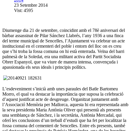
23 Setembre 2014
Vist: 4595
Diumenge dia 21 de setembre, coincidint amb el 78è aniversari del
bàrbar assassinat de Pilar Sánchez Llabrés, l’any 1936 a una finca
del terme municipal de Sencelles, l’Ajuntament va celebrar un acte
institucional en el cementeri del poble i entorn del lloc on es creu
que s’hi troba la fossa comuna on hi està enterrada. Veïna del barri
palmesà de la Soledat, era una militant activa del Partit Socialista
Obrer Espanyol, que va viure de manera intensa, convençuda i
apassionada els seus ideals i principis polítics.
L’esdeveniment s’inicià amb unes paraules del Batle Bartomeu
Morro, el qual va destacar la importància que suposa la celebració
d’aquest justificat acte de desgreuge. Organitzat juntament amb
l’Associació Memòria per Mallorca, aquesta hi era representada amb
la seva presidenta Maria Antònia Oliver qui presentà als presents
una semblança de Sánchez, i la secretària, Antònia Mercadal, qui
oferí les conclusions d’un treball d’estudi que ha fet per localitzar la
fossa comuna del cementeri de Sencelles. Entre els presents, també
cal destacar la presència de Patrícia Hernández, una de les besnétes