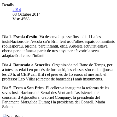
Detalls
2014
08 Octubre 2014
Vist: 4568
Dia 1.
Escola d'estiu
. Va desenvolupar-se fins a dia 11 a les
instal·lacions de l’escola ca’n Bril, fent ús d’altres espais comunitaris
(poliesportiu, piscina, parc infantil, etc.). Aquesta activitat estava
oberta per a infants a partir de tres anys per afavorir la seva
adaptació al curs d’infantil.
Dia 4.
Batucada a Sencelles
. Organitzada pel Banc de Temps, per
a totes les edat i en procés de formació, les classes són cada dijous a
les 20 h. al CEIP can Bril i el preu és de 15 euros al mes amb el
professor Leo Villar (director de batucada) i amb instruments.
Dia 5.
Festa a Son Prim
. El celler va inaugurar la reforma de les
seves instal·lacions del Serral des Vent amb l'assistència del
conseller d'Agricultura, Gabriel Company; la presidenta del
Parlament, Margalida Duran; i la presidenta del Consell, Maria
Salom.