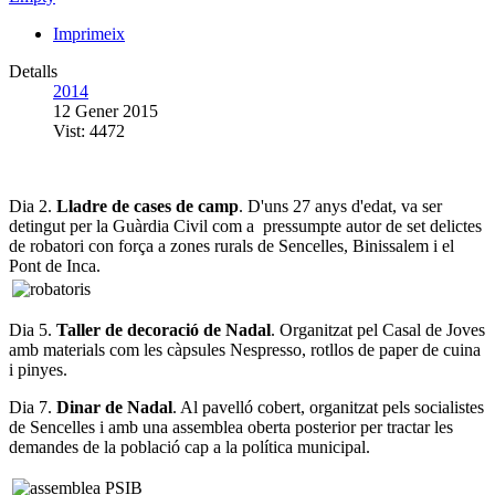
Imprimeix
Detalls
2014
12 Gener 2015
Vist: 4472
Dia 2.
Lladre de cases de camp
. D'uns 27 anys d'edat, va ser
detingut per la Guàrdia Civil com a pressumpte autor de set delictes
de robatori con força a zones rurals de Sencelles, Binissalem i el
Pont de Inca.
Dia 5.
Taller de decoració de Nadal
. Organitzat pel Casal de Joves
amb materials com les càpsules Nespresso, rotllos de paper de cuina
i pinyes.
Dia 7.
Dinar de Nadal
. Al pavelló cobert, organitzat pels socialistes
de Sencelles i amb una assemblea oberta posterior per tractar les
demandes de la població cap a la política municipal.