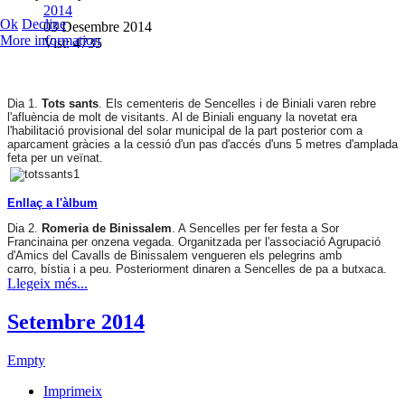
2014
Ok
Decline
03 Desembre 2014
More information
Vist: 4735
Dia 1.
Tots sants
. Els cementeris de Sencelles i de Biniali varen rebre
l'afluència de molt de visitants. Al de Biniali enguany la novetat era
l'habilitació provisional del solar municipal de la part posterior com a
aparcament gràcies a la cessió d'un pas d'accés d'uns 5 metres d'amplada
feta per un veïnat.
Enllaç a l'àlbum
Dia 2.
Romeria de Binissalem
. A Sencelles per fer festa a Sor
Francinaina per onzena vegada. Organitzada per l'associació Agrupació
d'Amics del Cavalls de Binissalem vengueren els pelegrins amb
carro, bístia i a peu. Posteriorment dinaren a Sencelles de pa a butxaca.
Llegeix més...
Setembre 2014
Empty
Imprimeix