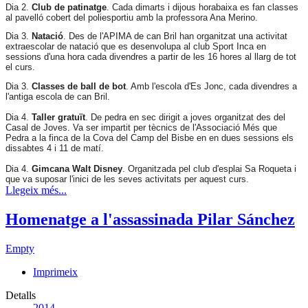
Dia 2.
Club de patinatge
. Cada dimarts i dijous horabaixa es fan classes
al pavelló cobert del poliesportiu amb la professora Ana Merino.
Dia 3.
Natació
. Des de l'APIMA de can Bril han organitzat una activitat
extraescolar de natació que es desenvolupa al club Sport Inca en
sessions d'una hora cada divendres a partir de les 16 hores al llarg de tot
el curs.
Dia 3.
Classes de ball de bot
. Amb l'escola d'Es Jonc, cada divendres a
l'antiga escola de can Bril.
Dia 4.
Taller gratuït
. De pedra en sec dirigit a joves organitzat des del
Casal de Joves. Va ser impartit per tècnics de l'Associació Més que
Pedra a la finca de la Cova del Camp del Bisbe en en dues sessions els
dissabtes 4 i 11 de matí.
Dia 4.
Gimcana Walt Disney
. Organitzada pel club d'esplai Sa Roqueta i
que va suposar l'inici de les seves activitats per aquest curs.
Llegeix més...
Homenatge a l'assassinada Pilar Sánchez
Empty
Imprimeix
Detalls
2014