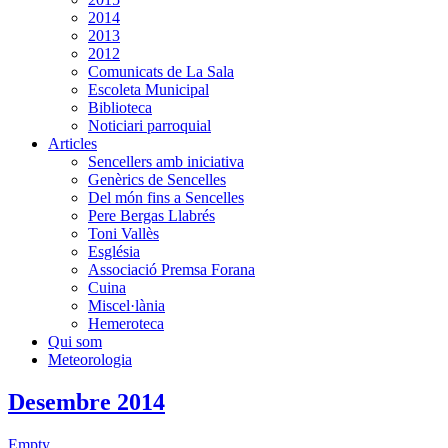
2014
2013
2012
Comunicats de La Sala
Escoleta Municipal
Biblioteca
Noticiari parroquial
Articles
Sencellers amb iniciativa
Genèrics de Sencelles
Del món fins a Sencelles
Pere Bergas Llabrés
Toni Vallès
Església
Associació Premsa Forana
Cuina
Miscel·lània
Hemeroteca
Qui som
Meteorologia
Desembre 2014
Empty