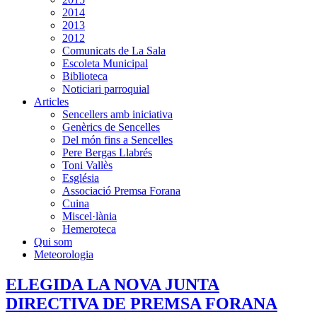
2014
2013
2012
Comunicats de La Sala
Escoleta Municipal
Biblioteca
Noticiari parroquial
Articles
Sencellers amb iniciativa
Genèrics de Sencelles
Del món fins a Sencelles
Pere Bergas Llabrés
Toni Vallès
Església
Associació Premsa Forana
Cuina
Miscel·lània
Hemeroteca
Qui som
Meteorologia
ELEGIDA LA NOVA JUNTA
DIRECTIVA DE PREMSA FORANA