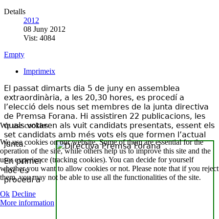
Detalls
2012
08 Juny 2012
Vist: 4084
Empty
Imprimeix
El passat dimarts dia 5 de juny en assemblea
extraordinària, a les 20,30 hores, es procedí a
l’elecció dels nous set membres de la junta directiva
de Premsa Forana. Hi assistiren 22 publicacions, les
quals votaren als vuit candidats presentats, essent els
We use cookies
set candidats amb més vots els que formen l’actual
We use cookies on our website. Some of them are essential for the
junta.
operation of the site, while others help us to improve this site and the
user experience (tracking cookies). You can decide for yourself
En primer
whether you want to allow cookies or not. Please note that if you reject
lloc es
them, you may not be able to use all the functionalities of the site.
procedí a
Ok
Decline
More information