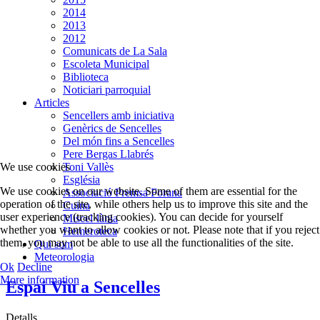
2014
2013
2012
Comunicats de La Sala
Escoleta Municipal
Biblioteca
Noticiari parroquial
Articles
Sencellers amb iniciativa
Genèrics de Sencelles
Del món fins a Sencelles
Pere Bergas Llabrés
Toni Vallès
We use cookies
Església
We use cookies on our website. Some of them are essential for the
Associació Premsa Forana
operation of the site, while others help us to improve this site and the
Cuina
user experience (tracking cookies). You can decide for yourself
Miscel·lània
whether you want to allow cookies or not. Please note that if you reject
Hemeroteca
them, you may not be able to use all the functionalities of the site.
Qui som
Meteorologia
Ok
Decline
More information
Espai Viu a Sencelles
Detalls