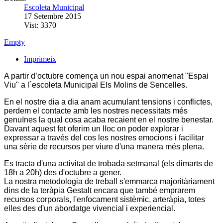
Escoleta Municipal
17 Setembre 2015
Vist: 3370
Empty
Imprimeix
A partir d’octubre comença un nou espai anomenat
"Espai
Viu"
a l´escoleta Municipal
Els Molins
de Sencelles.
En el nostre dia a dia anam acumulant tensions i conflictes,
perdem el contacte amb les nostres necessitats més
genuïnes la qual cosa acaba recaient en el nostre benestar.
Davant aquest fet oferim un lloc on poder explorar i
expressar a través del cos les nostres emocions i facilitar
una sèrie de recursos per viure d'una manera més plena.
Es tracta d'una activitat de trobada setmanal (els dimarts de
18h a 20h) des d'octubre a gener.
La nostra metodologia de treball s'emmarca majoritàriament
dins de la teràpia Gestalt encara que també emprarem
recursos corporals, l'enfocament sistèmic, arteràpia, totes
elles des d'un abordatge vivencial i experiencial.