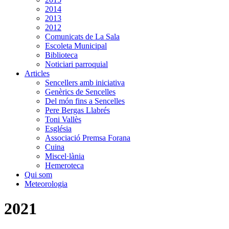
2014
2013
2012
Comunicats de La Sala
Escoleta Municipal
Biblioteca
Noticiari parroquial
Articles
Sencellers amb iniciativa
Genèrics de Sencelles
Del món fins a Sencelles
Pere Bergas Llabrés
Toni Vallès
Església
Associació Premsa Forana
Cuina
Miscel·lània
Hemeroteca
Qui som
Meteorologia
2021