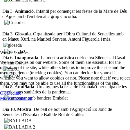
Dia 3.
Animació
. Infantil per començar les festes de la Mare de Déu
d'Agost amb l'emblemàtic grup Cucorba.
Dia 3.
Glosada
. Organitzada per l'Obra Cultural de Sencelles amb
en Mateu Xurí, na Maribel Servera, Antoni Figuerola i més.
We use cookies
Dia 6.
Inaugurada
. La mostra artística col·lectiva Silencis al Casal
We use cookies on our website. Some of them are essential for the
de can Grau.
operation of the site, while others help us to improve this site and the
user experience (tracking cookies). You can decide for yourself
whether you want to allow cookies or not. Please note that if you reject
them, you may not be able to use all the functionalities of the site.
Dia 8. A
nul·lada
. Un any més la festa de l'Embala't per culpa de les
restriccions sanitàries de la pandèmia.
Ok
Decline
More information
Dia 10.
Mostra
. De ball de bot amb l'Agrupació Es Jonc de
Sencelles i l'Escola de Ball de Bot de Galilea.