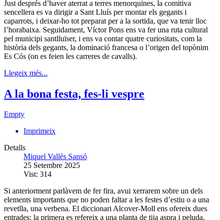
Just després d’haver aterrat a terres menorquines, la comitiva
sencellera es va dirigir a Sant Lluís per montar els gegants i
caparrots, i deixar-ho tot preparat per a la sortida, que va tenir lloc
l’horabaixa. Seguidament, Víctor Pons ens va fer una ruta cultural
pel municipi santlluïser, i ens va contar quatre curiositats, com la
història dels gegants, la dominació francesa o l’origen del topònim
Es Cós (on es feien les carreres de cavalls).
Llegeix més...
A la bona festa, fes-li vespre
Empty
Imprimeix
Detalls
Miquel Vallès Sansó
25 Setembre 2025
Vist: 314
Si anteriorment parlàvem de fer fira, avui xerrarem sobre un dels
elements importants que no poden faltar a les festes d’estiu o a una
revetlla, una verbena. El diccionari Alcover-Moll ens ofereix dues
entrades: la primera es refereix a una planta de tija aspra i peluda,