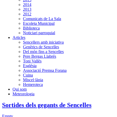
2014
2013
2012
Comunicats de La Sala
Escoleta Municipal
Biblioteca
Noticiari parroquial
Articles
Sencellers amb iniciativa
Genèrics de Sencelles
Del món fins a Sencelles
Pere Bergas Llabrés
Toni Vallès
Església
Associació Premsa Forana
Cuina
Miscel·lània
Hemeroteca
Qui som
Meteorologia
Sortides dels gegants de Sencelles
Empty