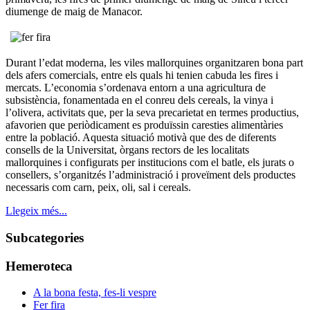
diumenge de maig de Manacor.
Durant l’edat moderna, les viles mallorquines organitzaren bona part
dels afers comercials, entre els quals hi tenien cabuda les fires i
mercats. L’economia s’ordenava entorn a una agricultura de
subsistència, fonamentada en el conreu dels cereals, la vinya i
l’olivera, activitats que, per la seva precarietat en termes productius,
afavorien que periòdicament es produïssin caresties alimentàries
entre la població. Aquesta situació motivà que des de diferents
consells de la Universitat, òrgans rectors de les localitats
mallorquines i configurats per institucions com el batle, els jurats o
consellers, s’organitzés l’administració i proveïment dels productes
necessaris com carn, peix, oli, sal i cereals.
Llegeix més...
Subcategories
Hemeroteca
A la bona festa, fes-li vespre
Fer fira