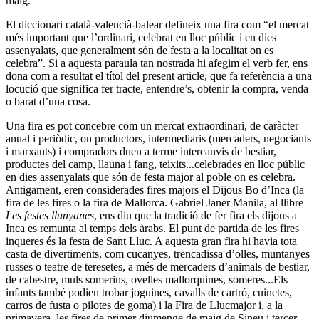
maig.
El diccionari català-valencià-balear defineix una fira com “el mercat
més important que l’ordinari, celebrat en lloc públic i en dies
assenyalats, que generalment són de festa a la localitat on es
celebra”. Si a aquesta paraula tan nostrada hi afegim el verb fer, ens
dona com a resultat el títol del present article, que fa referència a una
locució que significa fer tracte, entendre’s, obtenir la compra, venda
o barat d’una cosa.
Una fira es pot concebre com un mercat extraordinari, de caràcter
anual i periòdic, on productors, intermediaris (mercaders, negociants
i marxants) i compradors duen a terme intercanvis de bestiar,
productes del camp, llauna i fang, teixits...celebrades en lloc públic
en dies assenyalats que són de festa major al poble on es celebra.
Antigament, eren considerades fires majors el Dijous Bo d’Inca (la
fira de les fires o la fira de Mallorca. Gabriel Janer Manila, al llibre
Les festes llunyanes
, ens diu que la tradició de fer fira els dijous a
Inca es remunta al temps dels àrabs. El punt de partida de les fires
inqueres és la festa de Sant Lluc. A aquesta gran fira hi havia tota
casta de divertiments, com cucanyes, trencadissa d’olles, muntanyes
russes o teatre de teresetes, a més de mercaders d’animals de bestiar,
de cabestre, muls somerins, ovelles mallorquines, someres...Els
infants també podien trobar joguines, cavalls de cartró, cuinetes,
carros de fusta o pilotes de goma) i la Fira de Llucmajor i, a la
primavera, les fires de primer diumenge de maig de Sineu i tercer