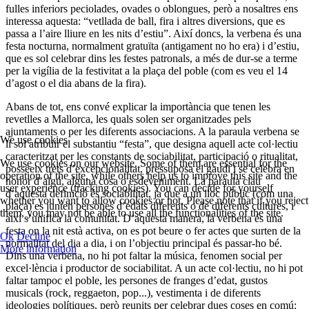
fulles inferiors peciolades, ovades o oblongues, però a nosaltres ens
interessa aquesta: “vetllada de ball, fira i altres diversions, que es
passa a l’aire lliure en les nits d’estiu”. Així doncs, la verbena és una
festa nocturna, normalment gratuïta (antigament no ho era) i d’estiu,
que es sol celebrar dins les festes patronals, a més de dur-se a terme
per la vigília de la festivitat a la plaça del poble (com es veu el 14
d’agost o el dia abans de la fira).
Abans de tot, ens convé explicar la importància que tenen les
revetlles a Mallorca, les quals solen ser organitzades pels
ajuntaments o per les diferents associacions. A la paraula verbena se
We use cookies
li sol atribuir el substantiu “festa”, que designa aquell acte col·lectiu
caracteritzat per les constants de sociabilitat, participació o ritualitat,
We use cookies on our website. Some of them are essential for the
posseeix trets d’excepcionalitat, pressuposa el gaudi i se celebra en
operation of the site, while others help us to improve this site and the
honor d’algú, alguna cosa o esdeveniment. La paraula clau
user experience (tracking cookies). You can decide for yourself
d’aquesta definició és sociabilitat, ja que a un lloc públic (com una
whether you want to allow cookies or not. Please note that if you reject
plaça) es junten persones d’edats diferents o de diferents cultures, i
them, you may not be able to use all the functionalities of the site.
així s’unifica la comunitat. D’aquesta manera, la verbena és una
festa on la nit està activa, on es pot beure o fer actes que surten de la
Ok
Decline
normalitat del dia a dia, i on l’objectiu principal és passar-ho bé.
More information
Dins una verbena, no hi pot faltar la música, fenomen social per
excel·lència i productor de sociabilitat. A un acte col·lectiu, no hi pot
faltar tampoc el poble, les persones de franges d’edat, gustos
musicals (rock, reggaeton, pop...), vestimenta i de diferents
ideologies polítiques, però reunits per celebrar dues coses en comú: