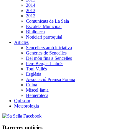
2014
2013
2012
Comunicats de La Sala
Escoleta Municipal
Biblioteca
Noticiari parroquial
Articles
Sencellers amb iniciativa
Genèrics de Sencelles
Del món fins a Sencelles
Pere Bergas Llabrés
Toni Vallès
Església
Associació Premsa Forana
Cuina
Miscel·lània
Hemeroteca
Qui som
Meteorologia
Darreres notícies