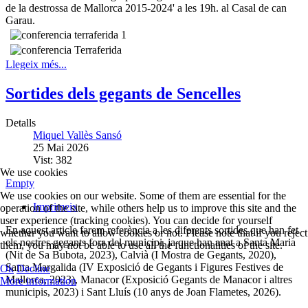
de la destrossa de Mallorca 2015-2024' a les 19h. al Casal de can
Garau.
Llegeix més...
Sortides dels gegants de Sencelles
Detalls
Miquel Vallès Sansó
25 Mai 2026
Vist: 382
We use cookies
Empty
We use cookies on our website. Some of them are essential for the
Imprimeix
operation of the site, while others help us to improve this site and the
user experience (tracking cookies). You can decide for yourself
En aquest article farem referència a les diferents sortides que han fet
whether you want to allow cookies or not. Please note that if you reject
els nostres gegants fora del municipi, ja que han anat a Santa Maria
them, you may not be able to use all the functionalities of the site.
(Nit de Sa Bubota, 2023), Calvià (I Mostra de Gegants, 2020),
Santa Margalida (IV Exposició de Gegants i Figures Festives de
Ok
Decline
Mallorca, 2023), Manacor (Exposició Gegants de Manacor i altres
More information
municipis, 2023) i Sant Lluís (10 anys de Joan Flametes, 2026).