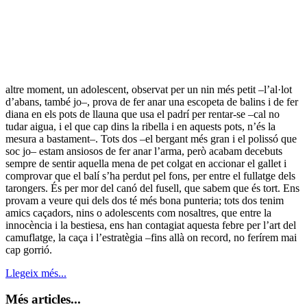
altre moment, un adolescent, observat per un nin més petit –l’al·lot
d’abans, també jo–, prova de fer anar una escopeta de balins i de fer
diana en els pots de llauna que usa el padrí per rentar-se –cal no
tudar aigua, i el que cap dins la ribella i en aquests pots, n’és la
mesura a bastament–. Tots dos –el bergant més gran i el polissó que
soc jo– estam ansiosos de fer anar l’arma, però acabam decebuts
sempre de sentir aquella mena de pet colgat en accionar el gallet i
comprovar que el balí s’ha perdut pel fons, per entre el fullatge dels
tarongers. És per mor del canó del fusell, que sabem que és tort. Ens
provam a veure qui dels dos té més bona punteria; tots dos tenim
amics caçadors, nins o adolescents com nosaltres, que entre la
innocència i la bestiesa, ens han contagiat aquesta febre per l’art del
camuflatge, la caça i l’estratègia –fins allà on record, no ferírem mai
cap gorrió.
Llegeix més...
Més articles...