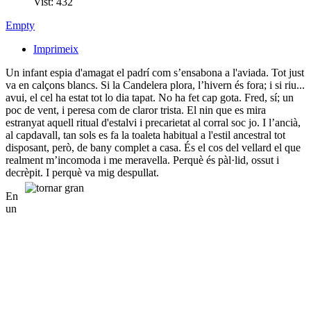
Vist: 432
Empty
Imprimeix
Un infant espia d'amagat el padrí com s’ensabona a l'aviada. Tot just
va en calçons blancs. Si la Candelera plora, l’hivern és fora; i si riu...
avui, el cel ha estat tot lo dia tapat. No ha fet cap gota. Fred, sí; un
poc de vent, i peresa com de claror trista. El nin que es mira
estranyat aquell ritual d'estalvi i precarietat al corral soc jo. I l’ancià,
al capdavall, tan sols es fa la toaleta habitual a l'estil ancestral tot
disposant, però, de bany complet a casa. És el cos del vellard el que
realment m’incomoda i me meravella. Perquè és pàl·lid, ossut i
decrèpit. I perquè va mig despullat.
En
un