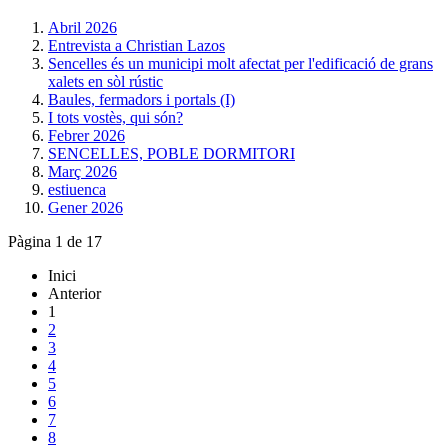
Abril 2026
Entrevista a Christian Lazos
Sencelles és un municipi molt afectat per l'edificació de grans
xalets en sòl rústic
Baules, fermadors i portals (I)
I tots vostès, qui són?
Febrer 2026
SENCELLES, POBLE DORMITORI
Març 2026
estiuenca
Gener 2026
Pàgina 1 de 17
Inici
Anterior
1
2
3
4
5
6
7
8